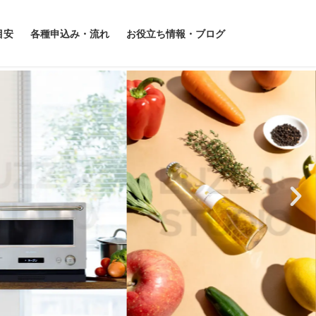
目安
各種申込み・流れ
お役立ち情報・ブログ