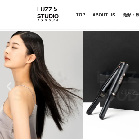
TOP
ABOUT US
撮影・