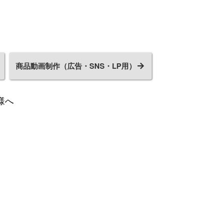
商品動画制作（広告・SNS・LP用）
様へ