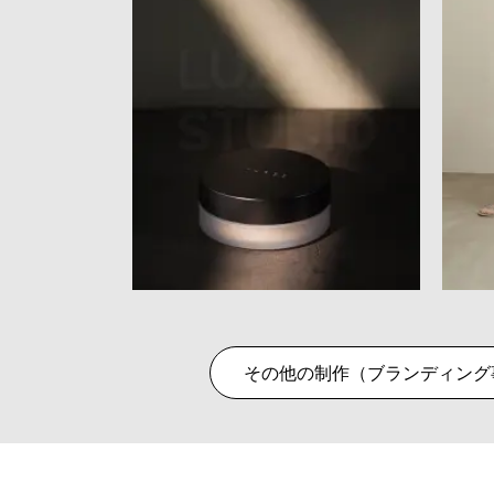
その他の制作（ブランディング