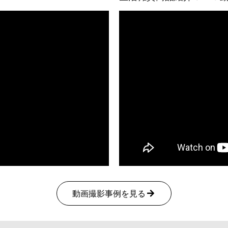
動画撮影事例を見る