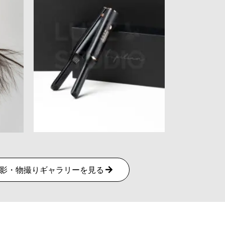
影・物撮りギャラリーを見る