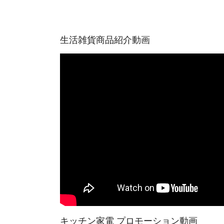
生活雑貨商品紹介動画
キッチン家電 プロモーション動画