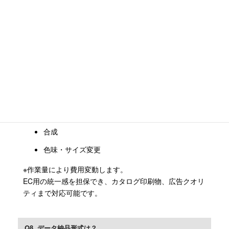
Q7. レタッチはどこまで対応可能？
対応例として
色補正
ゴミ取り、しわ処理
背景切り抜き、透過
合成
色味・サイズ変更
※作業量により費用変動します。
EC用の統一感を担保でき、カタログ印刷物、広告クオリ
ティまで対応可能です。
Q8. データ納品形式は？