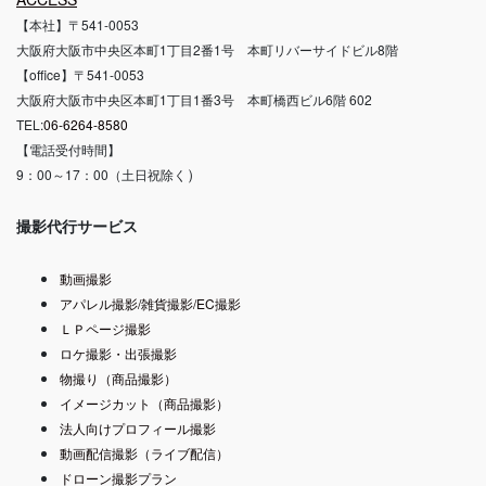
【本社】〒541-0053
大阪府大阪市中央区本町1丁目2番1号 本町リバーサイドビル8階
【office】〒541-0053
大阪府大阪市中央区本町1丁目1番3号 本町橋西ビル6階 602
TEL:
06-6264-8580
【電話受付時間】
）
9：00～17：00（土日祝除く
撮影代行サービス
動画撮影
アパレル撮影/雑貨撮影/EC撮影
ＬＰページ撮影
ロケ撮影・出張撮影
物撮り（商品撮影）
イメージカット（商品撮影）
法人向けプロフィール撮影
動画配信撮影（ライブ配信）
ドローン撮影プラン