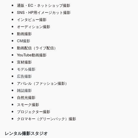
通販・EC・ネットショップ撮影
SNS・HP用イメージカット撮影
インタビュー撮影
オーディション撮影
動画撮影
CM撮影
動画配信（ライブ配信）
YouTube動画撮影
宣材撮影
モデル撮影
広告撮影
アパレル（ファッション撮影）
雑誌撮影
自然光撮影
スモーク撮影
プロジェクター撮影
クロマキー（グリーンバック）撮影
レンタル撮影スタジオ