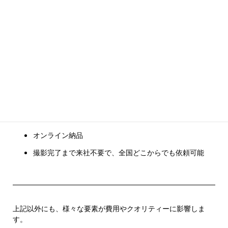
STEP 3｜当社にて撮影
事前に打ち合わせし撮影資料やイメージの共有、取り
直しやイメージ違いを防ぎます。
※丸投げの場合は、企画、ディレクション費別途。
STEP 4｜データ納品＆商品返却
（最短4営業日〜）
オンライン納品
撮影完了まで来社不要で、全国どこからでも依頼可能
上記以外にも、様々な要素が費用やクオリティーに影響しま
す。