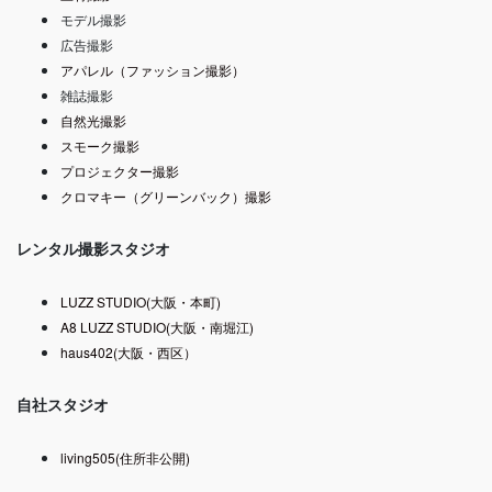
モデル撮影
広告撮影
アパレル（ファッション撮影）
雑誌撮影
自然光撮影
スモーク撮影
プロジェクター撮影
クロマキー（グリーンバック）撮影
レンタル撮影スタジオ
LUZZ STUDIO(大阪・本町)
A8 LUZZ STUDIO(大阪・南堀江)
haus402(大阪・西区）
自社スタジオ
living505(住所非公開)