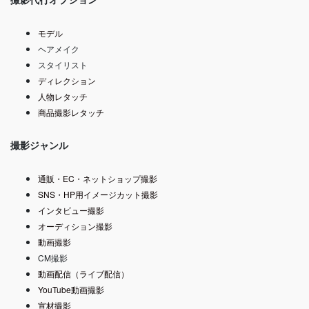
モデル
ヘアメイク
スタイリスト
ディレクション
人物レタッチ
商品撮影レタッチ
撮影ジャンル
通販・EC・ネットショップ撮影
SNS・HP用イメージカット撮影
インタビュー撮影
オーディション撮影
動画撮影
CM撮影
動画配信（ライブ配信）
YouTube動画撮影
宣材撮影