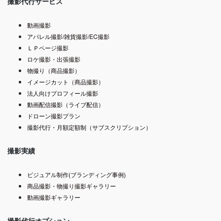
撮影代行サービス
動画撮影
アパレル撮影/雑貨撮影/EC撮影
ＬＰページ撮影
ロケ撮影・出張撮影
物撮り（商品撮影）
イメージカット（商品撮影）
法人向けプロフィール撮影
動画配信撮影（ライブ配信）
ドローン撮影プラン
撮影代行・月額定額制（サブスクリプション）
撮影実績
ビジュアル制作(ブランディング事例)
商品撮影・物撮り撮影ギャラリー
動画撮影ギャラリー
撮影代行オプション