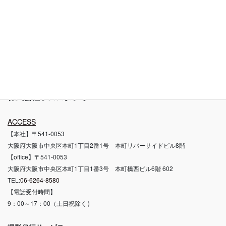
ブログ
撮影料金と品質について
自社スタジオについて
撮影代行利用規約
株式会社ラズスタジオ
ACCESS
【本社】〒541-0053
大阪府大阪市中央区本町1丁目2番1号 本町リバーサイドビル8階
【office】〒541-0053
大阪府大阪市中央区本町1丁目1番3号 本町橋西ビル6階 602
TEL:
06-6264-8580
【電話受付時間】
）
9：00～17：00（土日祝除く