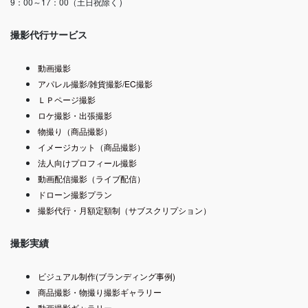
）
9：00～17：00（土日祝除く
撮影代行サービス
動画撮影
アパレル撮影/雑貨撮影/EC撮影
ＬＰページ撮影
ロケ撮影・出張撮影
物撮り（商品撮影）
イメージカット（商品撮影）
法人向けプロフィール撮影
動画配信撮影（ライブ配信）
ドローン撮影プラン
撮影代行・月額定額制（サブスクリプション）
撮影実績
ビジュアル制作(ブランディング事例)
商品撮影・物撮り撮影ギャラリー
動画撮影ギャラリー