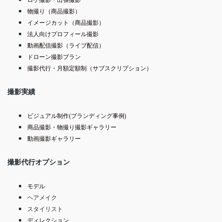
物撮り（商品撮影）
イメージカット（商品撮影）
法人向けプロフィール撮影
動画配信撮影（ライブ配信）
ドローン撮影プラン
撮影代行・月額定額制（サブスクリプション）
撮影実績
ビジュアル制作(ブランディング事例)
商品撮影・物撮り撮影ギャラリー
動画撮影ギャラリー
撮影代行オプション
モデル
ヘアメイク
スタイリスト
ディレクション