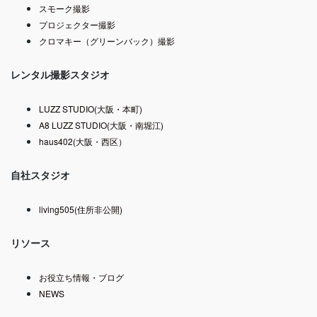
スモーク撮影
プロジェクター撮影
クロマキー（グリーンバック）撮影
レンタル撮影スタジオ
LUZZ STUDIO(大阪・本町)
A8 LUZZ STUDIO(大阪・南堀江)
haus402(大阪・西区）
自社スタジオ
living505(住所非公開)
リソース
お役立ち情報・ブログ
NEWS