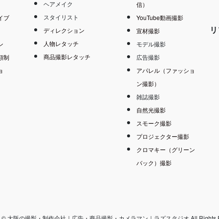
ヘアメイク
信）
スタイリスト
イブ
YouTube動画撮影
リ
ディレクション
宣材撮影
人物レタッチ
ン
モデル撮影
商品撮影レタッチ
額制
広告撮影
ョ
アパレル（ファッショ
ン撮影）
雑誌撮影
自然光撮影
スモーク撮影
プロジェクター撮影
クロマキー（グリーン
バック）撮影
ght © 大阪の撮影・制作会社｜広告・商品撮影・カメラマン｜ラズスタジオ All Rights Re