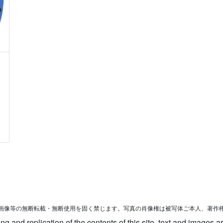
画像等の無断転載・無断使用を固く禁じます。写真の肖像権は被写体ご本人、著作
 and replication of the contents of this site, text and images are