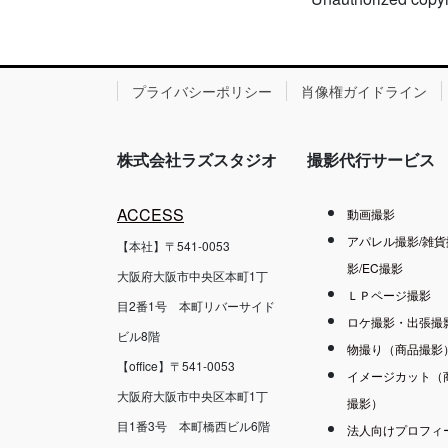
プライバシーポリシー
肖像権ガイドライン
株式会社ラズスタジオ
撮影代行サービス
ACCESS
動画撮影
アパレル撮影/雑貨
【本社】〒541-0053
影/EC撮影
大阪府大阪市中央区本町1丁
ＬＰページ撮影
目2番1号 本町リバーサイド
ロケ撮影・出張撮
ビル8階
物撮り（商品撮影
【office】〒541-0053
イメージカット（
大阪府大阪市中央区本町1丁
撮影）
目1番3号 本町橋西ビル6階
法人向けプロフィ