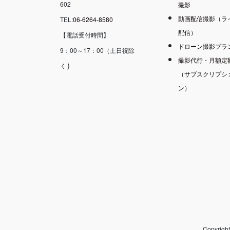
602
撮影
動画配信撮影（ラ
TEL:
06-6264-8580
配信）
【電話受付時間】
ドローン撮影プラ
9：00～17：00（土日祝除
撮影代行・月額定
）
く
（サブスクリプシ
ン）
Copyri