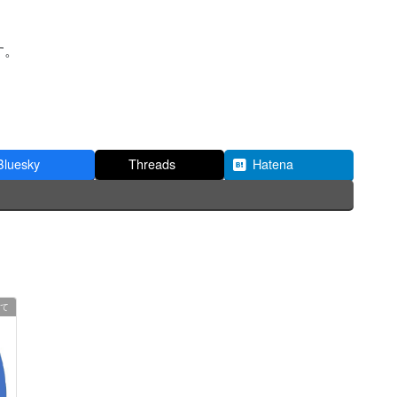
す。
Bluesky
Threads
Hatena
て