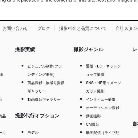
お問い合わせ
ブログ
撮影料金と品質について
自社スタジ
撮影実績
撮影ジャンル
レ
ビジュアル制作(ブラ
通販・EC・ネットシ
撮
ンディング事例)
ョップ撮影
商品撮影・物撮り撮影
SNS・HP用イメージ
ギャラリー
カット撮影
影
動画撮影ギャラリー
インタビュー撮影
）
オーディション撮影
撮影代行オプション
商品
動画撮影
自
CM撮影
モデル
ール
動画配信（ライブ配