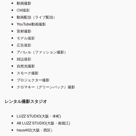
動画撮影
CM撮影
動画配信（ライブ配信）
YouTube動画撮影
宣材撮影
モデル撮影
広告撮影
アパレル（ファッション撮影）
雑誌撮影
自然光撮影
スモーク撮影
プロジェクター撮影
クロマキー（グリーンバック）撮影
レンタル撮影スタジオ
LUZZ STUDIO(大阪・本町)
A8 LUZZ STUDIO(大阪・南堀江)
haus402(大阪・西区）