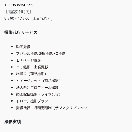
TEL:
06-6264-8580
【電話受付時間】
）
9：00～17：00（土日祝除く
撮影代行サービス
動画撮影
アパレル撮影/雑貨撮影/EC撮影
ＬＰページ撮影
ロケ撮影・出張撮影
物撮り（商品撮影）
イメージカット（商品撮影）
法人向けプロフィール撮影
動画配信撮影（ライブ配信）
ドローン撮影プラン
撮影代行・月額定額制（サブスクリプション）
撮影実績