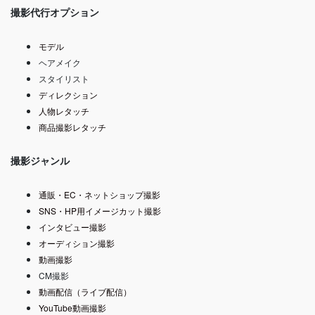
撮影代行オプション
モデル
ヘアメイク
スタイリスト
ディレクション
人物レタッチ
商品撮影レタッチ
撮影ジャンル
通販・EC・ネットショップ撮影
SNS・HP用イメージカット撮影
インタビュー撮影
オーディション撮影
動画撮影
CM撮影
動画配信（ライブ配信）
YouTube動画撮影