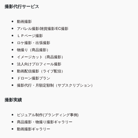
撮影代行サービス
動画撮影
アパレル撮影/雑貨撮影/EC撮影
ＬＰページ撮影
ロケ撮影・出張撮影
物撮り（商品撮影）
イメージカット（商品撮影）
法人向けプロフィール撮影
動画配信撮影（ライブ配信）
ドローン撮影プラン
撮影代行・月額定額制（サブスクリプション）
撮影実績
ビジュアル制作(ブランディング事例)
商品撮影・物撮り撮影ギャラリー
動画撮影ギャラリー