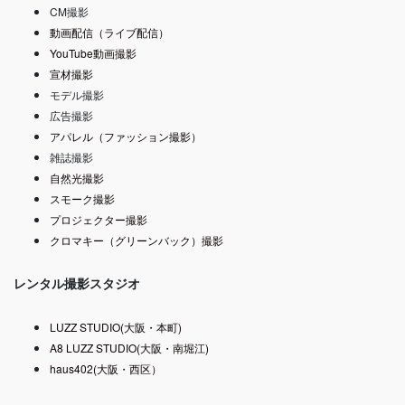
CM撮影
動画配信（ライブ配信）
YouTube動画撮影
宣材撮影
モデル撮影
広告撮影
アパレル（ファッション撮影）
雑誌撮影
自然光撮影
スモーク撮影
プロジェクター撮影
クロマキー（グリーンバック）撮影
レンタル撮影スタジオ
LUZZ STUDIO(大阪・本町)
A8 LUZZ STUDIO(大阪・南堀江)
haus402(大阪・西区）