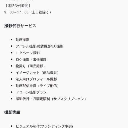
【電話受付時間】
）
9：00～17：00（土日祝除く
撮影代行サービス
動画撮影
アパレル撮影/雑貨撮影/EC撮影
ＬＰページ撮影
ロケ撮影・出張撮影
物撮り（商品撮影）
イメージカット（商品撮影）
法人向けプロフィール撮影
動画配信撮影（ライブ配信）
ドローン撮影プラン
撮影代行・月額定額制（サブスクリプション）
撮影実績
ビジュアル制作(ブランディング事例)