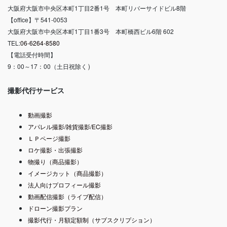
大阪府大阪市中央区本町1丁目2番1号 本町リバーサイドビル8階
【office】〒541-0053
大阪府大阪市中央区本町1丁目1番3号 本町橋西ビル6階 602
TEL:
06-6264-8580
【電話受付時間】
）
9：00～17：00（土日祝除く
撮影代行サービス
動画撮影
アパレル撮影/雑貨撮影/EC撮影
ＬＰページ撮影
ロケ撮影・出張撮影
物撮り（商品撮影）
イメージカット（商品撮影）
法人向けプロフィール撮影
動画配信撮影（ライブ配信）
ドローン撮影プラン
撮影代行・月額定額制（サブスクリプション）