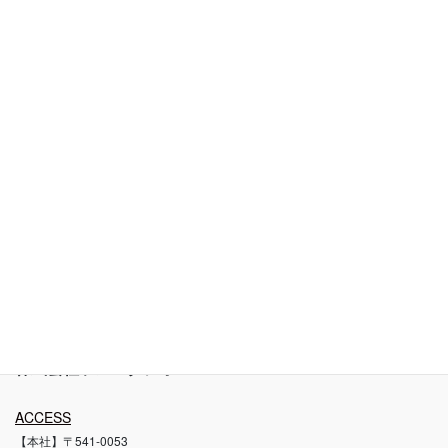
text and images are strictly prohibited.
プライバシーポリシー
肖像権ガイドライン
お問い合わせ
ブログ
撮影料金と品質について
自社スタジオについて
撮影代行利用規約
株式会社ラズスタジオ
ACCESS
【本社】〒541-0053