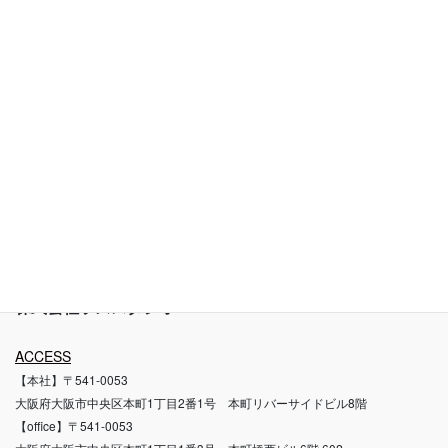
プライバシーポリシー
肖像権ガイドライン
お問い合わせ
ブログ
撮影料金と品質について
自社スタジオについて
撮影代行利用規約
株式会社ラズスタジオ
ACCESS
【本社】〒541-0053
大阪府大阪市中央区本町1丁目2番1号 本町リバーサイドビル8階
【office】〒541-0053