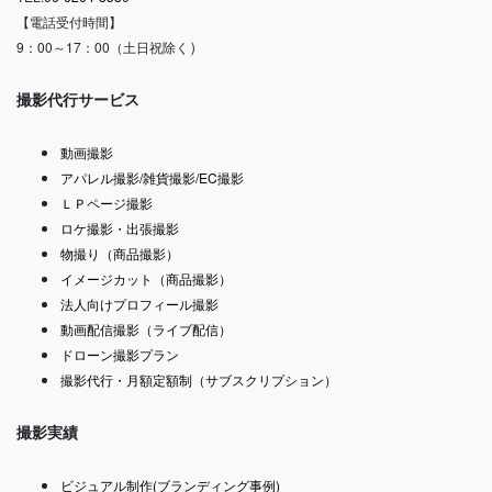
【電話受付時間】
）
9：00～17：00（土日祝除く
撮影代行サービス
動画撮影
アパレル撮影/雑貨撮影/EC撮影
ＬＰページ撮影
ロケ撮影・出張撮影
物撮り（商品撮影）
イメージカット（商品撮影）
法人向けプロフィール撮影
動画配信撮影（ライブ配信）
ドローン撮影プラン
撮影代行・月額定額制（サブスクリプション）
撮影実績
ビジュアル制作(ブランディング事例)