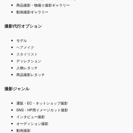
商品撮影・物撮り撮影ギャラリー
動画撮影ギャラリー
撮影代行オプション
モデル
ヘアメイク
スタイリスト
ディレクション
人物レタッチ
商品撮影レタッチ
撮影ジャンル
通販・EC・ネットショップ撮影
SNS・HP用イメージカット撮影
インタビュー撮影
オーディション撮影
動画撮影