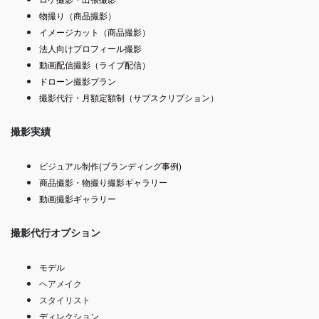
物撮り（商品撮影）
イメージカット（商品撮影）
法人向けプロフィール撮影
動画配信撮影（ライブ配信）
ドローン撮影プラン
撮影代行・月額定額制（サブスクリプション）
撮影実績
ビジュアル制作(ブランディング事例)
商品撮影・物撮り撮影ギャラリー
動画撮影ギャラリー
撮影代行オプション
モデル
ヘアメイク
スタイリスト
ディレクション