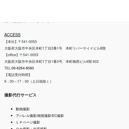
撮影代行利用規約
株式会社ラズスタジオ
ACCESS
【本社】〒541-0053
大阪府大阪市中央区本町1丁目2番1号 本町リバーサイドビル8階
【office】〒541-0053
大阪府大阪市中央区本町1丁目1番3号 本町橋西ビル6階 602
TEL:
06-6264-8580
【電話受付時間】
）
9：00～17：00（土日祝除く
撮影代行サービス
動画撮影
アパレル撮影/雑貨撮影/EC撮影
ＬＰページ撮影
ロケ撮影・出張撮影