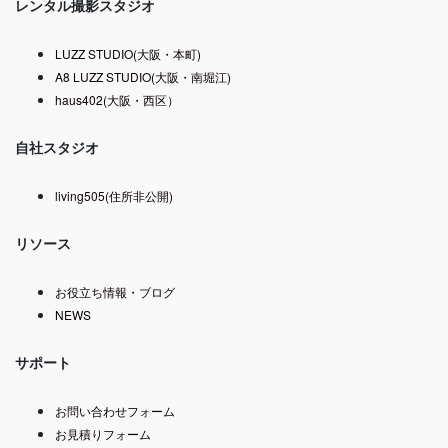
レンタル撮影スタジオ
LUZZ STUDIO(大阪・本町)
A8 LUZZ STUDIO(大阪・南堀江)
haus402(大阪・西区）
自社スタジオ
living505(住所非公開)
リソース
お役立ち情報・ブログ
NEWS
サポート
お問い合わせフォーム
お見積りフォーム