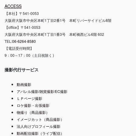
ACCESS
【本社】〒541-0053
大阪府大阪市中央区本町1丁目2番1号 本町リバーサイドビル8階
【office】〒541-0053
大阪府大阪市中央区本町1丁目1番3号 本町橋西ビル6階 602
TEL:
06-6264-8580
【電話受付時間】
）
9：00～17：00（土日祝除く
撮影代行サービス
動画撮影
アパレル撮影/雑貨撮影/EC撮影
ＬＰページ撮影
ロケ撮影・出張撮影
物撮り（商品撮影）
イメージカット（商品撮影）
法人向けプロフィール撮影
動画配信撮影（ライブ配信）