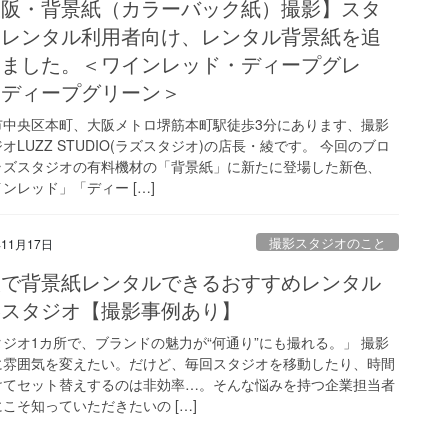
大阪・背景紙（カラーバック紙）撮影】スタ
オレンタル利用者向け、レンタル背景紙を追
しました。＜ワインレッド・ディープグレ
・ディープグリーン＞
市中央区本町、大阪メトロ堺筋本町駅徒歩3分にあります、撮影
オLUZZ STUDIO(ラズスタジオ)の店長・綾です。 今回のブロ
ラズスタジオの有料機材の「背景紙」に新たに登場した新色、
ンレッド」「ディー […]
撮影スタジオのこと
年11月17日
阪で背景紙レンタルできるおすすめレンタル
影スタジオ【撮影事例あり】
ジオ1カ所で、ブランドの魅力が“何通り”にも撮れる。」 撮影
に雰囲気を変えたい。だけど、毎回スタジオを移動したり、時間
けてセット替えするのは非効率…。そんな悩みを持つ企業担当者
こそ知っていただきたいの […]