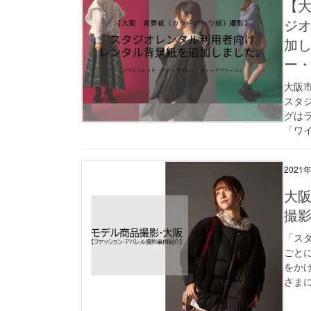
【
ジ
加
ー
大阪
スタジ
グは
「ワイ
2021
大
撮
「スタ
ごと
をか
さまに