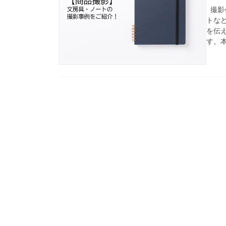
撮影
トな
を伝
す。本