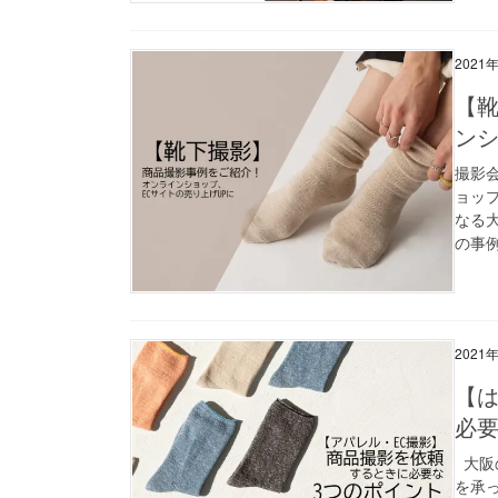
2021
【
ンシ
撮影
ョッ
なる
の事例
2021
【
必要
大阪
を承