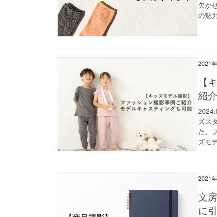
欠か
の魅力
2021
【
紹
202
ズス
た、
ズモデ
2021
文
に