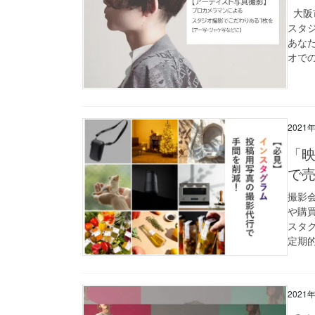
大阪
スタジ
あな
オでの
2021
「映
で
撮影
や購
スタ
定期的
2021