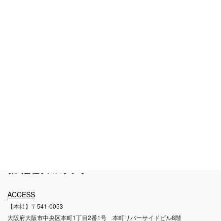
プライバシーポリシー
肖像権ガイドライン
お問い合わせ
ブログ
撮影料金と品質について
自社スタジオについて
撮影代行利用規約
株式会社ラズスタジオ
ACCESS
【本社】〒541-0053
大阪府大阪市中央区本町1丁目2番1号 本町リバーサイドビル8階