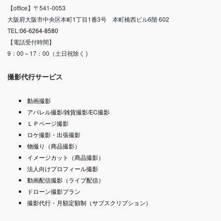
【office】〒541-0053
大阪府大阪市中央区本町1丁目1番3号 本町橋西ビル6階 602
TEL:
06-6264-8580
【電話受付時間】
）
9：00～17：00（土日祝除く
撮影代行サービス
動画撮影
アパレル撮影/雑貨撮影/EC撮影
ＬＰページ撮影
ロケ撮影・出張撮影
物撮り（商品撮影）
イメージカット（商品撮影）
法人向けプロフィール撮影
動画配信撮影（ライブ配信）
ドローン撮影プラン
撮影代行・月額定額制（サブスクリプション）