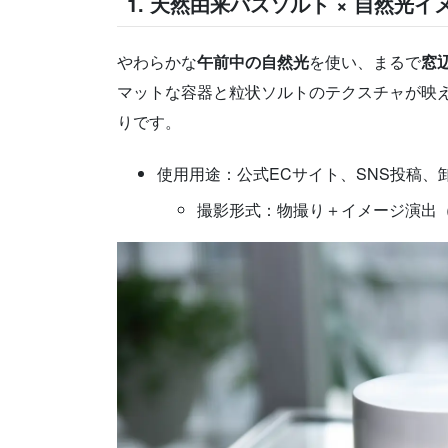
1. 天然由来バスソルト × 自然光
やわらかな
午前中の自然光
を使い、まるで
窓
マットな容器と粒状ソルトのテクスチャが映え
りです。
使用用途：公式ECサイト、SNS投稿、
撮影形式：物撮り＋イメージ演出