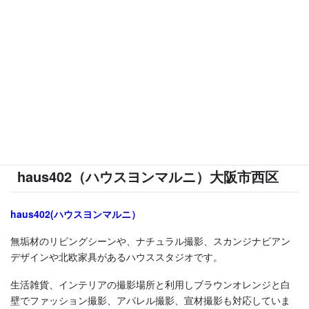
壁のシチュエーションと合わせて、19㎡のバルコニーもあ
り。
豊富なヴィンテージ椅子を多数取り揃え
天井高3.2ｍもの解放感あふれる空間で様々な撮影シーンに
活躍します。
エーハチラズスタジオのHPはこちらから(新しいタブで開きます)
haus402（ハウスヨンマルニ）大阪市西区
haus402(ハウスヨンマルニ）
無垢材のリビングシーンや、ナチュラル撮影、スカンジナビアン
デザインや北欧家具があるハウススタジオです。
生活雑貨、インテリアの撮影場所と利用しブラウンオレンジと白
壁でファッション撮影、アパレル撮影、宣材撮影も対応していま