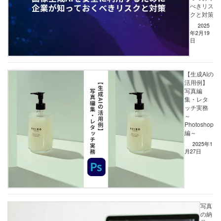
べきリス
クと対策
2025
年2月19
日
【生成AIの
活用例】
写真編
集・レタ
ッチ実務
～
Photoshop
編～
2025年1
月27日
写真
の納