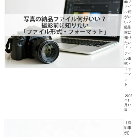
品フ
ァイ
ル何
がい
い？
撮影
前に
知り
たい
「フ
ァイ
ル形
式・
フォ
ーマ
ッ
ト」
2025
年1
月17
日
【撮
影事
例】