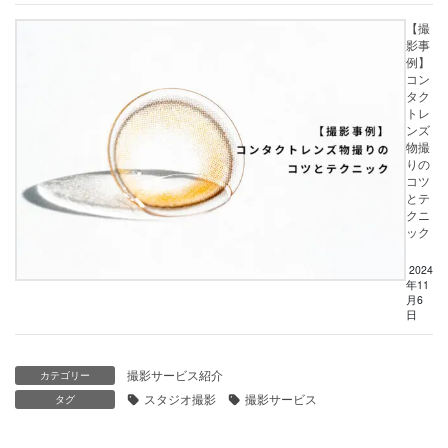
【撮
影事
例】
コン
タク
トレ
ンズ
物撮
りの
コツ
とテ
クニ
ック
2024
年11
月6
日
撮影サービス紹介
カテゴリー
スタジオ撮影
撮影サービス
タグ