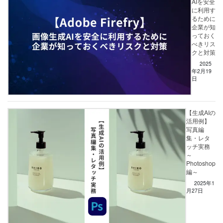
AIを安全
に利用す
るために
企業が知
っておく
べきリス
クと対策
2025
年2月19
日
【生成AIの
活用例】
写真編
集・レタ
ッチ実務
～
Photoshop
編～
2025年1
月27日