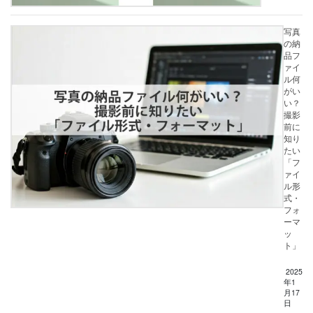
写真
の納
品フ
ァイ
ル何
がい
い？
撮影
前に
知り
たい
「フ
ァイ
ル形
式・
フォ
ーマ
ッ
ト」
2025
年1
月17
日