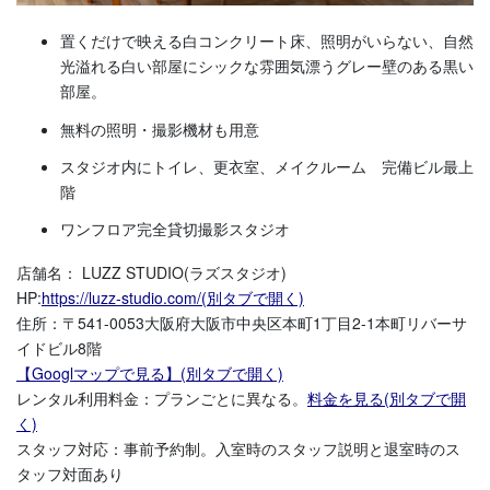
置くだけで映える白コンクリート床、照明がいらない、自然
光溢れる白い部屋に
シックな雰囲気漂うグレー壁のある黒い
部屋。
無料の照明・撮影機材も用意
スタジオ内にトイレ、更衣室、メイクルーム 完備ビル最上
階
ワンフロア完全貸切撮影スタジオ
店舗名： LUZZ STUDIO(ラズスタジオ)
HP:
https://luzz-studio.com/(別タブで開く)
住所：〒541-0053大阪府大阪市中央区本町1丁目2-1本町リバーサ
イドビル8階
【Googlマップで見る】(別タブで開く)
レンタル利用料金：プランごとに異なる。
料金を見る(別タブで開
く)
スタッフ対応：事前予約制。入室時のスタッフ説明と退室時のス
タッフ対面あり