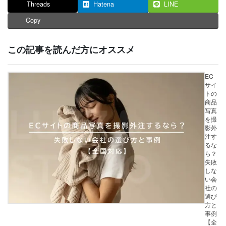
Threads
Hatena
LINE
Copy
この記事を読んだ方にオススメ
EC
サイ
トの
商品
写真
を撮
影外
注す
るな
ら？
失敗
しな
い会
社の
選び
方と
事例
【全