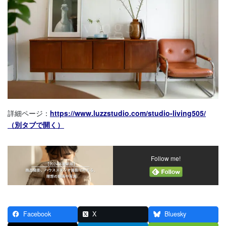
詳細ページ：
https://www.luzzstudio.com/studio-living505/
（別タブで開く）
Follow me!
Facebook
X
Bluesky