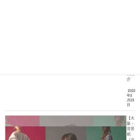
スタ
ジ
オ】
作品
撮り
にオ
スス
メ！
背景
紙を
使っ
た撮
影事
例紹
介
2022
年2
月23
日
【大
阪・
背景
紙
（カ