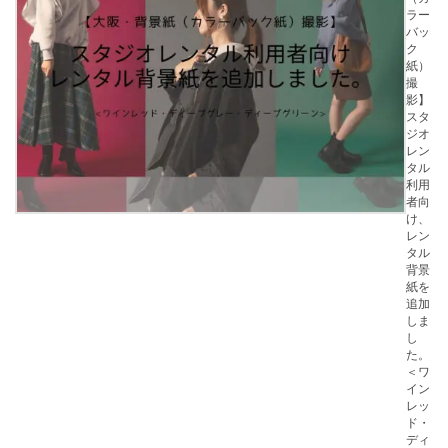
ラー
バッ
ク
紙）
撮
影】
スタ
ジオ
レン
タル
利用
者向
け、
レン
タル
背景
紙を
追加
しま
し
た。
＜ワ
イン
レッ
ド・
ディ