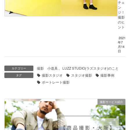
チェ
ン
ジ！
撮影
のヒ
ント
2021
年7
月14
日
撮影 小道具
、
LUZZ STUDIO(ラズスタジオ)のこと
カテゴリー
撮影スタジオ
スタジオ撮影
撮影事例
タグ
ポートレート撮影
撮影サービス紹介