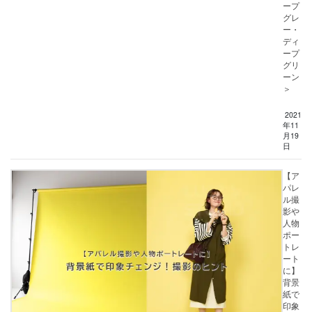
ープ
グレ
ー・
ディ
ープ
グリ
ーン
＞
2021
年11
月19
日
【ア
パレ
ル撮
影や
人物
ポー
トレ
ート
に】
背景
紙で
印象