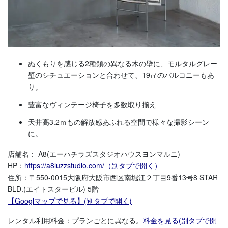
ぬくもりを感じる2種類の異なる木の壁に、モルタルグレー
壁のシチュエーションと合わせて、19㎡のバルコニーもあ
り。
豊富なヴィンテージ椅子を多数取り揃え
天井高3.2ｍもの解放感あふれる空間で様々な撮影シーン
に。
店舗名： A8(エーハチラズスタジオハウスヨンマルニ)
HP：
https://a8luzzstudio.com/（別タブで開く）
住所：〒550-0015大阪府大阪市西区南堀江２丁目9番13号8 STAR
BLD.(エイトスタービル) 5階
【Googlマップで見る】(別タブで開く)
レンタル利用料金：プランごとに異なる。
料金を見る(別タブで開