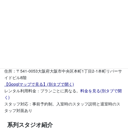
光溢れる白い部屋にシックな雰囲気漂うグレー壁のある黒い
部屋。
無料の照明・撮影機材も用意
スタジオ内にトイレ、更衣室、メイクルーム 完備ビル最上
階
ワンフロア完全貸切撮影スタジオ
店舗名： LUZZ STUDIO(ラズスタジオ)
HP:
https://luzz-studio.com/(別タブで開く)
住所：〒541-0053大阪府大阪市中央区本町1丁目2-1本町リバーサ
イドビル8階
【Googlマップで見る】(別タブで開く)
レンタル利用料金：プランごとに異なる。
料金を見る(別タブで開
く)
スタッフ対応：事前予約制。入室時のスタッフ説明と退室時のス
タッフ対面あり
系列スタジオ紹介