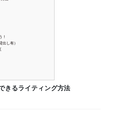
う！
貸出し有）
区
できるライティング方法