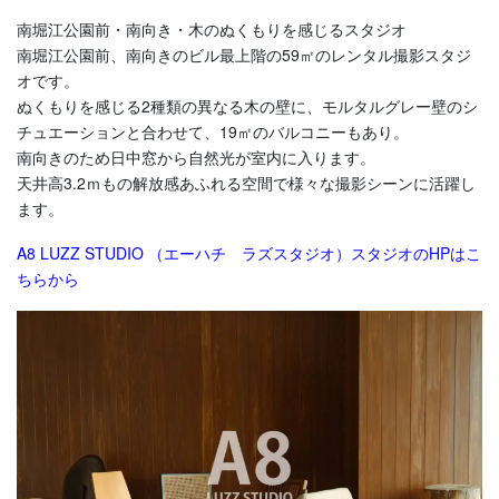
南堀江公園前・南向き・木のぬくもりを感じるスタジオ
南堀江公園前、南向きのビル最上階の59㎡のレンタル撮影スタジ
オです。
ぬくもりを感じる2種類の異なる木の壁に、モルタルグレー壁のシ
チュエーションと合わせて、19㎡のバルコニーもあり。
南向きのため日中窓から自然光が室内に入ります。
天井高3.2ｍもの解放感あふれる空間で様々な撮影シーンに活躍し
ます。
A8 LUZZ STUDIO （エーハチ ラズスタジオ）スタジオのHPはこ
ちらから