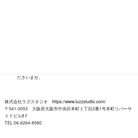
認ください。（新しいタブで開きます）
撮影のご相談・お見積り
ご相談の場合
：
お問合せフォーム（新しいタブで開きます）
希望している撮影内容で依頼が可能か不安な方や、質問など
はこちら
お見積り希望の場合
：
撮影代行お見積りフォーム（新しいタ
ブで開きます）
上記専用フォームより必要事項をご記入いただき、ご連絡く
ださいませ。
株式会社ラズスタジオ
https://www.luzzstudio.com/
〒541-0053 大阪府大阪市中央区本町１丁目2番1号本町リバーサ
イドビル8Ｆ
TEL:06-6264-8580