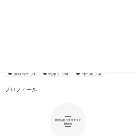
カポック
(2)
スタジオ撮影
(282)
スマホ撮影
(1)
ソフトボックス
(6)
ポートレート撮影
(6)
レンタル機材
(3)
写真編集
(9)
初心者向け
(63)
動画撮影
(5)
商品撮影
(28)
撮影サービス
(128)
撮影スタジオ
(13)
撮影テクニック
(112)
撮影ノウハウ
(140)
撮影ライティング
(16)
撮影事例
(32)
撮影機材
(2)
撮影機材DIY
(1)
撮影風景
(2)
物撮り
(38)
自然光
(10)
プロフィール