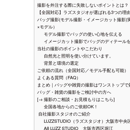
撮影を外注する際に失敗しないポイントとは？
【全国対応】ラズスタジオが選ばれる3つの理
バッグ撮影(モデル撮影・イメージカット撮影)
×モデル）
モデル撮影でバッグの使い心地を伝える
イメージカット撮影でバッグのディテール
当社の撮影のポイントやこだわり
自然光と照明を使い分けています。
背景と環境の選定
ご依頼の流れ（全国対応／モデル手配も可能）
よくある質問（FAQ）
まとめ｜バッグや雑貨の撮影はワンストップで
バッグ・雑貨の撮影をご検討中の方へ
[→ 撮影のご相談・お見積もりはこちら]
全国各地からのご依頼OK！
自社撮影スタジオのご紹介
LUZZSTUDIO（ラズスタジオ）大阪市中央
A8 LUZZ STUDIO 大阪市西区堀江