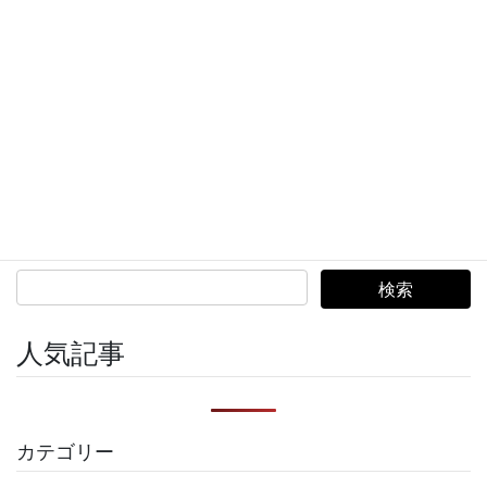
次の記事
クリーンで印象的な写真を撮る方法 – 白壁背景での撮影
テクニックを初心者向けに解説
2020年10月30日
続きを読む
記事検索
人気記事
カテゴリー