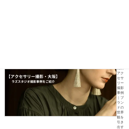
て解
説し
ます
2021
年12
月1日
【全
国対
応】
モデ
ル起
用の
アク
セサ
リー
撮影
事例
｜ブ
ラン
ドの
世界
観を
引き
出す