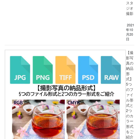
スタ
ジオ
撮影
2021
年10
月20
日
【撮
影写
真の
納品
形
式】
5つ
のフ
ァイ
ル形
式と
2つ
のカ
ラー
形式
をご
紹介