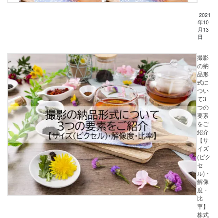
2021
年10
月13
日
撮影
の納
品形
式に
つい
て3
つの
要素
をご
紹介
【サ
イズ
(ピク
セ
ル)・
解像
度・
比
率】
株式