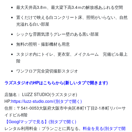
最大天井高3.8ｍ、最大梁下高3.4ｍの解放感あふれる空間
置くだけで映える白コンクリート床、照明がいらない、自然
光溢れる白い部屋
シックな雰囲気漂うグレー壁のある黒い部屋
無料の照明・撮影機材も用意
スタジオ内にトイレ、更衣室、メイクルーム 完備ビル最上
階
ワンフロア完全貸切撮影スタジオ
ラズスタジオのHPはこちらから(新しいタブで開きます)
店舗名： LUZZ STUDIO(ラズスタジオ)
HP:
https://luzz-studio.com/(別タブで開く)
住所：〒541-0053大阪府大阪市中央区本町1丁目2-1本町リバーサ
イドビル8階
【Googlマップで見る】(別タブで開く)
レンタル利用料金：プランごとに異なる。
料金を見る(別タブで開