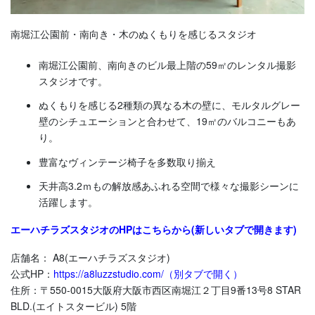
南堀江公園前・南向き・木のぬくもりを感じるスタジオ
南堀江公園前、南向きのビル最上階の59㎡のレンタル撮影
スタジオです。
ぬくもりを感じる2種類の異なる木の壁に、モルタルグレー
壁のシチュエーションと合わせて、19㎡のバルコニーもあ
り。
豊富なヴィンテージ椅子を多数取り揃え
天井高3.2ｍもの解放感あふれる空間で様々な撮影シーンに
活躍します。
エーハチラズスタジオのHPはこちらから(新しいタブで開きます)
店舗名： A8(エーハチラズスタジオ)
公式HP：
https://a8luzzstudio.com/（別タブで開く）
住所：〒550-0015大阪府大阪市西区南堀江２丁目9番13号8 STAR
BLD.(エイトスタービル) 5階