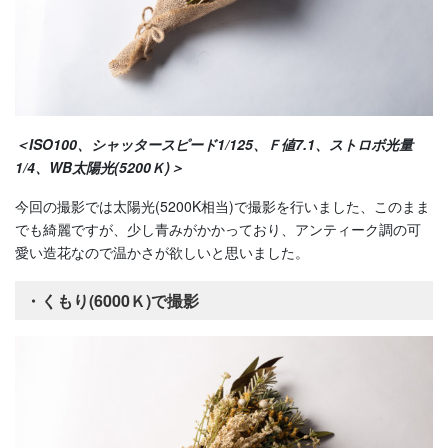
＜ISO100、シャッタースピード1/125、Ｆ値7.1、ストロボ光量
1/4、
WB太陽光(5200Ｋ)
＞
今回の撮影では太陽光(5200K相当)で撮影を行いました、このまま
でも綺麗ですが、少し青みがかかっており、アンティーク調の可
愛い造花なので温かさが欲しいと思いました。
・くもり(6000Ｋ)で撮影